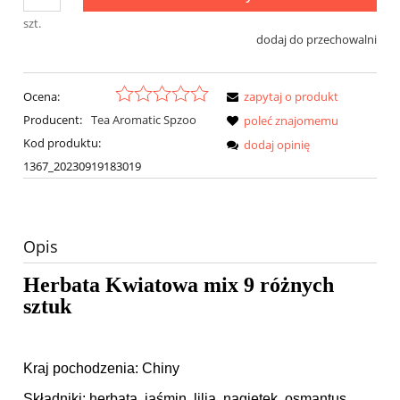
szt.
dodaj do przechowalni
Ocena:
zapytaj o produkt
Producent:
Tea Aromatic Spzoo
poleć znajomemu
Kod produktu:
dodaj opinię
1367_20230919183019
Opis
Herbata Kwiatowa mix 9 różnych
sztuk
Kraj pochodzenia: Chiny
Składniki: herbata, jaśmin, lilia, nagietek, osmantus,