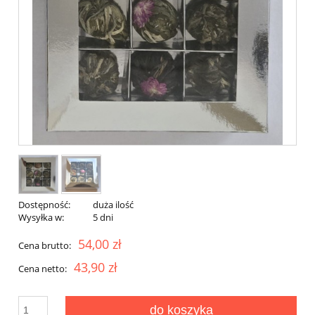
Dostępność:
duża ilość
Wysyłka w:
5 dni
54,00 zł
Cena brutto:
43,90 zł
Cena netto:
do koszyka