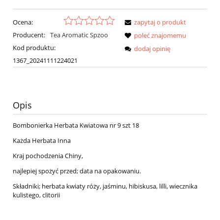
Ocena:
zapytaj o produkt
Producent:
Tea Aromatic Spzoo
poleć znajomemu
Kod produktu:
dodaj opinię
1367_20241111224021
Opis
Bombonierka Herbata Kwiatowa nr 9 szt 18
Każda Herbata Inna
Kraj pochodzenia Chiny,
najlepiej spożyć przed; data na opakowaniu.
Składniki; herbata kwiaty róży, jaśminu, hibiskusa, lilli, wiecznika
kulistego, clitorii