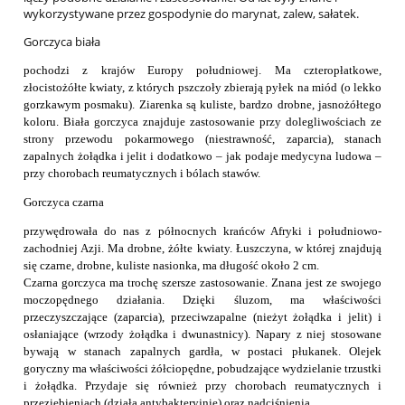
wykorzystywane przez gospodynie do marynat, zalew, sałatek.
Gorczyca biała
pochodzi z krajów Europy południowej. Ma czteropłatkowe,
złocistożółte kwiaty, z których pszczoły zbierają pyłek na miód (o lekko
gorzkawym posmaku). Ziarenka są kuliste, bardzo drobne, jasnożółtego
koloru. Biała gorczyca znajduje zastosowanie przy dolegliwościach ze
strony przewodu pokarmowego (niestrawność, zaparcia), stanach
zapalnych żołądka i jelit i dodatkowo – jak podaje medycyna ludowa –
przy chorobach reumatycznych i bólach stawów.
Gorczyca czarna
przywędrowała do nas z północnych krańców Afryki i południowo-
zachodniej Azji. Ma drobne, żółte kwiaty. Łuszczyna, w której znajdują
się czarne, drobne, kuliste nasionka, ma długość około 2 cm.
Czarna gorczyca ma trochę szersze zastosowanie. Znana jest ze swojego
moczopędnego działania. Dzięki śluzom, ma właściwości
przeczyszczające (zaparcia), przeciwzapalne (nieżyt żołądka i jelit) i
osłaniające (wrzody żołądka i dwunastnicy). Napary z niej stosowane
bywają w stanach zapalnych gardła, w postaci płukanek. Olejek
goryczny ma właściwości żółciopędne, pobudzające wydzielanie trzustki
i żołądka. Przydaje się również przy chorobach reumatycznych i
przeziębieniach (działa antybakteryjnie) oraz nadciśnienia.