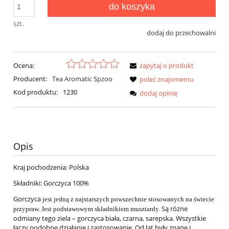
do koszyka
szt.
dodaj do przechowalni
Ocena:
zapytaj o produkt
Producent:
Tea Aromatic Spzoo
poleć znajomemu
Kod produktu:
1230
dodaj opinię
Opis
Kraj pochodzenia: Polska
Składniki: Gorczyca 100%
Gorczyca
jest jedną z najstarszych powszechnie stosowanych na świecie
Są różne
przypraw. Jest podstawowym składnikiem musztardy.
odmiany tego ziela – gorczyca biała, czarna, sarepska. Wszystkie
łączy podobne działanie i zastosowanie. Od lat były znane i