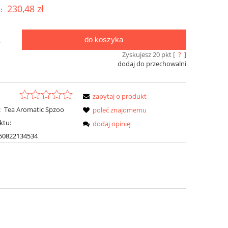
230,48 zł
:
do koszyka
.
Zyskujesz
20
pkt [
?
]
dodaj do przechowalni
zapytaj o produkt
:
Tea Aromatic Spzoo
poleć znajomemu
ktu:
dodaj opinię
50822134534