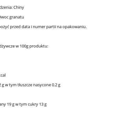
dzenia: Chiny
 Owoc granatu
spożyć przed data i numer partii na opakowaniu.
dżywcze w 100g produktu:
kcal
2 g w tym tłuszcze nasycone 0.2 g
y 19 g w tym cukry 13 g