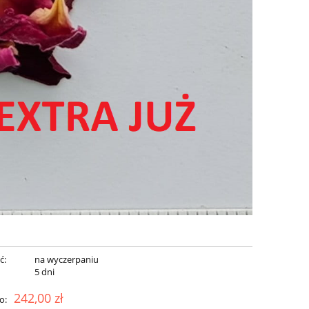
ć:
na wyczerpaniu
:
5 dni
242,00 zł
o: