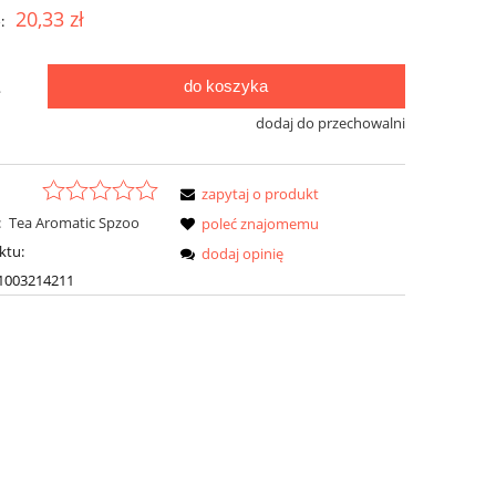
20,33 zł
:
do koszyka
.
dodaj do przechowalni
zapytaj o produkt
:
Tea Aromatic Spzoo
poleć znajomemu
ktu:
dodaj opinię
1003214211