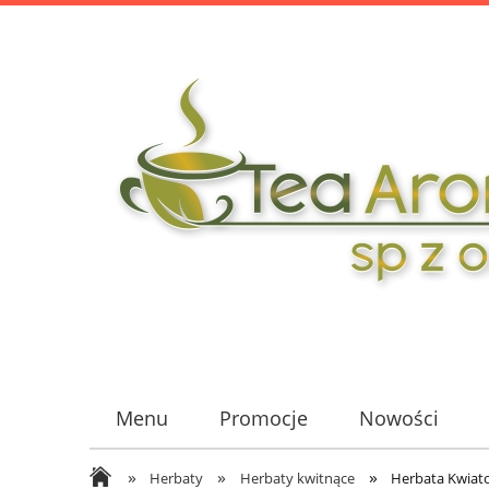
Menu
Promocje
Nowości
»
»
»
Herbaty
Herbaty kwitnące
Herbata Kwiato