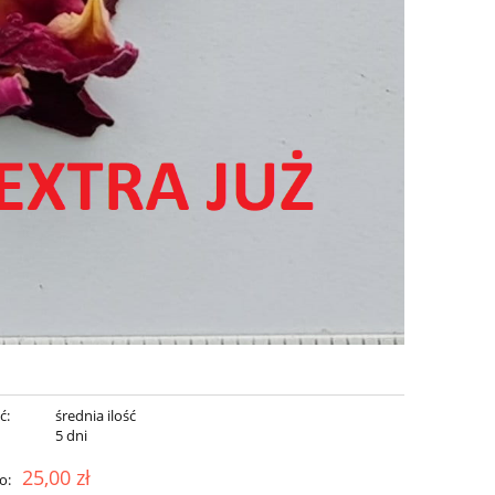
ć:
średnia ilość
:
5 dni
25,00 zł
o: