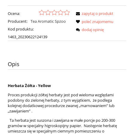
Ocena:
zapytaj o produkt
Producent:
Tea Aromatic Spzoo
poleć znajomemu
Kod produktu:
dodaj opinię
1463_20230622124139
Opis
Herbata Żółta - Yellow
Proces produkcji żółtej herbaty jest pod wieloma względami
podobny do zielonej herbaty, z tym wyjątkiem, że podlega
kolejnej dodatkowej procedurze zwanej „marnowaniem” lub
„zawijaniem” .
Ta herbata jest suszona i zawijana w małe porcje po 200-300
gramów w specjalny higroskopijny papier. Następnie herbatę
umieszcza się w specjalnym ciemnym pomieszczeniu o