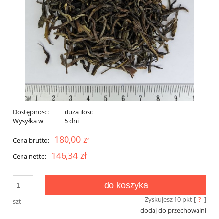
Dostępność:
duża ilość
Wysyłka w:
5 dni
180,00 zł
Cena brutto:
146,34 zł
Cena netto:
do koszyka
Zyskujesz
10
pkt [
?
]
szt.
dodaj do przechowalni