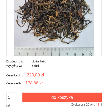
Dostępność:
duża ilość
Wysyłka w:
5 dni
220,00 zł
Cena brutto:
178,86 zł
Cena netto:
do koszyka
Zyskujesz
20
pkt [
?
]
szt.