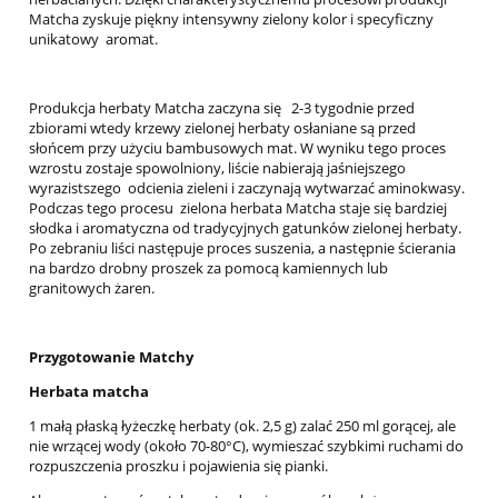
Matcha zyskuje piękny intensywny zielony kolor i specyficzny
unikatowy aromat.
Produkcja herbaty Matcha zaczyna się 2-3 tygodnie przed
zbiorami wtedy krzewy zielonej herbaty osłaniane są przed
słońcem przy użyciu bambusowych mat. W wyniku tego proces
wzrostu zostaje spowolniony, liście nabierają jaśniejszego
wyrazistszego odcienia zieleni i zaczynają wytwarzać aminokwasy.
Podczas tego procesu zielona herbata Matcha staje się bardziej
słodka i aromatyczna od tradycyjnych gatunków zielonej herbaty.
Po zebraniu liści następuje proces suszenia, a następnie ścierania
na bardzo drobny proszek za pomocą kamiennych lub
granitowych żaren.
Przygotowanie Matchy
Herbata matcha
1 małą płaską łyżeczkę herbaty (ok. 2,5 g) zalać 250 ml gorącej, ale
nie wrzącej wody (około 70-80°C), wymieszać szybkimi ruchami do
rozpuszczenia proszku i pojawienia się pianki.