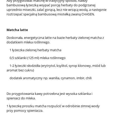
Aby przygotować matchę w tradycyjny sposób, należy
bambusową łyżeczką wsypać porcję herbaty do podgrzanej
uprzednio miseczki, zalać gorącą, lecz nie wrzącą wodą, a następnie
roztrzepać specjalną bambusową miotełką zwaną CHASEN.
Matcha latte
Doskonała, energetyczna latte na bazie herbaty zielonej matcha z
dodatkiem mleka roślinnego.
1 łyżeczka zielonej herbaty matcha
0,5 szklanki (125 ml) mleka roślinnego
1-2 łyżeczki słodzidła (erytrytol, ksylitol, syrop klonowy, miód lub
aromat bez cukru)
dodatek aromatyczny np. wanilia, cynamon, imbir, chili
Do przygotowania kawy potrzebna jest wysoka szklanka i
spieniacz do mleka.
1 łyżeczkę proszku matcha rozpuścić w odrobinie zimnej wody
przy pomocy spieniacza.