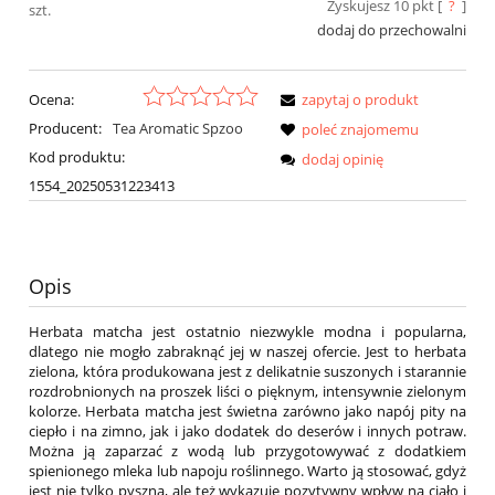
Zyskujesz
10
pkt [
?
]
szt.
dodaj do przechowalni
Ocena:
zapytaj o produkt
Producent:
Tea Aromatic Spzoo
poleć znajomemu
Kod produktu:
dodaj opinię
1554_20250531223413
Opis
Herbata matcha jest ostatnio niezwykle modna i popularna,
dlatego nie mogło zabraknąć jej w naszej ofercie. Jest to herbata
zielona, która produkowana jest z delikatnie suszonych i starannie
rozdrobnionych na proszek liści o pięknym, intensywnie zielonym
kolorze. Herbata matcha jest świetna zarówno jako napój pity na
ciepło i na zimno, jak i jako dodatek do deserów i innych potraw.
Można ją zaparzać z wodą lub przygotowywać z dodatkiem
spienionego mleka lub napoju roślinnego. Warto ją stosować, gdyż
jest nie tylko pyszna, ale też wykazuje pozytywny wpływ na ciało i