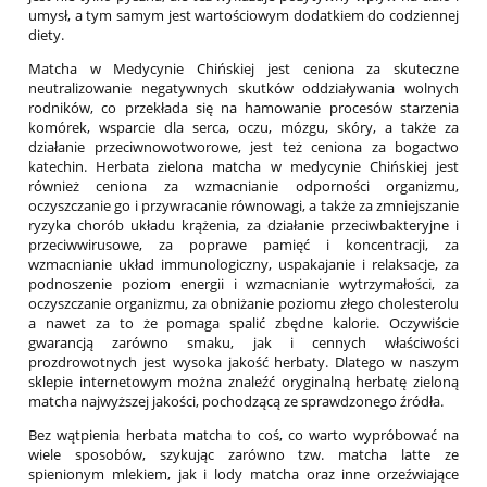
umysł, a tym samym jest wartościowym dodatkiem do codziennej
diety.
Matcha w Medycynie Chińskiej jest ceniona za skuteczne
neutralizowanie negatywnych skutków oddziaływania wolnych
rodników, co przekłada się na hamowanie procesów starzenia
komórek, wsparcie dla serca, oczu, mózgu, skóry, a także za
działanie przeciwnowotworowe, jest też ceniona za bogactwo
katechin. Herbata zielona matcha w medycynie Chińskiej jest
również ceniona za wzmacnianie odporności organizmu,
oczyszczanie go i przywracanie równowagi, a także za zmniejszanie
ryzyka chorób układu krążenia, za działanie przeciwbakteryjne i
przeciwwirusowe, za poprawe pamięć i koncentracji, za
wzmacnianie układ immunologiczny, uspakajanie i relaksacje, za
podnoszenie poziom energii i wzmacnianie wytrzymałości, za
oczyszczanie organizmu, za obniżanie poziomu złego cholesterolu
a nawet za to że pomaga spalić zbędne kalorie. Oczywiście
gwarancją zarówno smaku, jak i cennych właściwości
prozdrowotnych jest wysoka jakość herbaty. Dlatego w naszym
sklepie internetowym można znaleźć oryginalną herbatę zieloną
matcha najwyższej jakości, pochodzącą ze sprawdzonego źródła.
Bez wątpienia herbata matcha to coś, co warto wypróbować na
wiele sposobów, szykując zarówno tzw. matcha latte ze
spienionym mlekiem, jak i lody matcha oraz inne orzeźwiające