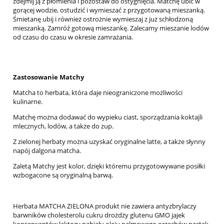
zdejmij ją z płomienia i pozostaw do ostygnięcia.
Matchę ubić w
gorącej wodzie, ostudzić i wymieszać z przygotowaną mieszanką.
Śmietanę ubij i również ostrożnie wymieszaj z już schłodzoną
mieszanką. Zamróź
gotową mieszankę.
Zalecamy mieszanie lodów
od czasu do czasu w okresie zamrażania.
Zastosowanie Matchy
Matcha to herbata, która daje nieograniczone możliwości
kulinarne.
Matchę można dodawać do wypieku ciast, sporządzania koktajli
mlecznych, lodów, a także do zup.
Z zielonej herbaty można uzyskać oryginalne latte, a także słynny
napój dalgona matcha.
Zaletą Matchy jest kolor, dzięki któremu przygotowywane posiłki
wzbogacone są oryginalną barwą.
Herbata MATCHA ZIELONA produkt nie zawiera antyzbrylaczy
barwników cholesterolu cukru drożdży glutenu GMO jajek
konserwantów laktozy nabiału oleju palmowego orzechów pestek