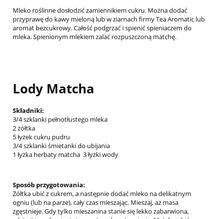
Mleko roślinne dosłodzić zamiennikiem cukru. Można dodać
przyprawę do kawy mieloną lub w ziarnach firmy Tea Aromatic lub
aromat bezcukrowy. Całość podgrzać i spienić spieniaczem do
mleka. Spienionym mlekiem zalać rozpuszczoną matchę.
Lody Matcha
Składniki:
3/4 szklanki pełnotłustego mleka
2 żółtka
5 łyżek cukru pudru
3/4 szklanki śmietanki do ubijania
1 łyżka herbaty matcha 3
łyżki wody
Sposób przygotowania:
Żółtka ubić z cukrem, a następnie dodać mleko na delikatnym
ogniu (lub na parze), cały czas mieszając.
Mieszaj, aż masa
zgęstnieje.
Gdy tylko mieszanina stanie się lekko zabarwiona,