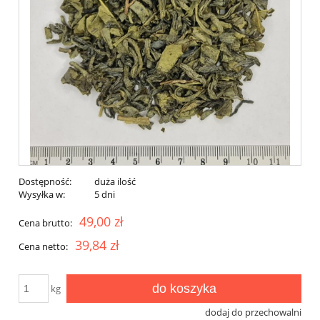
Dostępność:
duża ilość
Wysyłka w:
5 dni
49,00 zł
Cena brutto:
39,84 zł
Cena netto:
do koszyka
kg
dodaj do przechowalni