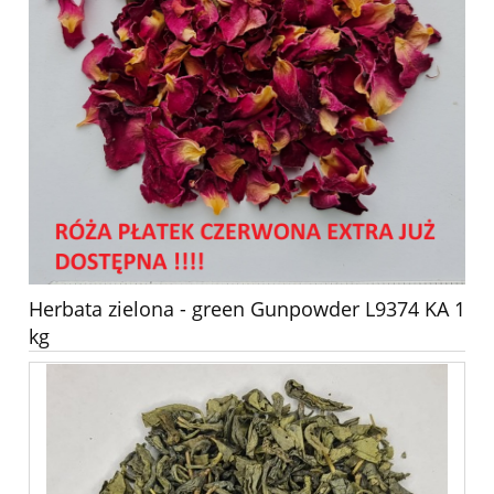
Herbata zielona - green Gunpowder L9374 KA 1
kg