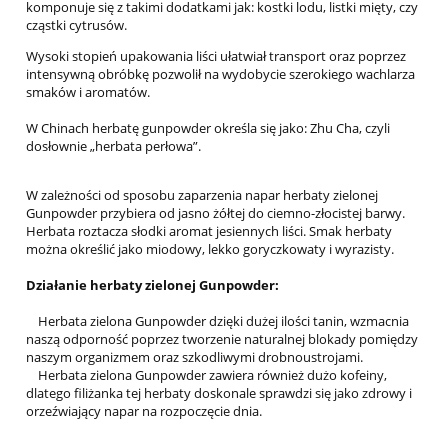
komponuje się z takimi dodatkami jak: kostki lodu, listki mięty, czy
cząstki cytrusów.
Wysoki stopień upakowania liści ułatwiał transport oraz poprzez
intensywną obróbkę pozwolił na wydobycie szerokiego wachlarza
smaków i aromatów.
W Chinach herbatę gunpowder określa się jako: Zhu Cha, czyli
dosłownie „herbata perłowa”.
W zależności od sposobu zaparzenia napar herbaty zielonej
Gunpowder przybiera od jasno żółtej do ciemno-złocistej barwy.
Herbata roztacza słodki aromat jesiennych liści. Smak herbaty
można określić jako miodowy, lekko goryczkowaty i wyrazisty.
Działanie herbaty zielonej Gunpowder:
Herbata zielona Gunpowder dzięki dużej ilości tanin, wzmacnia
naszą odporność poprzez tworzenie naturalnej blokady pomiędzy
naszym organizmem oraz szkodliwymi drobnoustrojami.
Herbata zielona Gunpowder zawiera również dużo kofeiny,
dlatego filiżanka tej herbaty doskonale sprawdzi się jako zdrowy i
orzeźwiający napar na rozpoczęcie dnia.