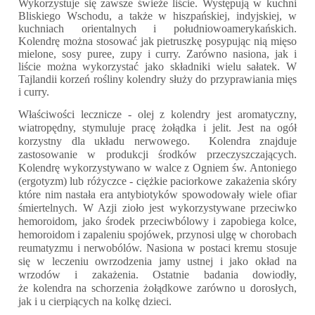
Wykorzystuje się zawsze świeże liście. Występują w kuchni
Bliskiego Wschodu, a także w hiszpańskiej, indyjskiej, w
kuchniach orientalnych i południowoamerykańskich.
Kolendrę można stosować jak pietruszkę posypując nią mięso
mielone, sosy puree, zupy i curry. Zarówno nasiona, jak i
liście można wykorzystać jako składniki wielu sałatek. W
Tajlandii korzeń rośliny kolendry służy do przyprawiania mięs
i curry.
Właściwości lecznicze - olej z kolendry jest aromatyczny,
wiatropędny, stymuluje pracę żołądka i jelit. Jest na ogół
korzystny dla układu nerwowego.
Kolendra
znajduje
zastosowanie w produkcji środków przeczyszczających.
Kolendrę wykorzystywano w walce z Ogniem św. Antoniego
(ergotyzm) lub różyczce - ciężkie paciorkowe zakażenia skóry
które nim nastała era antybiotyków spowodowały wiele ofiar
śmiertelnych. W Azji zioło jest wykorzystywane przeciwko
hemoroidom, jako środek przeciwbólowy i zapobiega kolce,
hemoroidom i zapaleniu spojówek, przynosi ulgę w chorobach
reumatyzmu i nerwobólów. Nasiona w postaci kremu stosuje
się w leczeniu owrzodzenia jamy ustnej i jako okład na
wrzodów i zakażenia. Ostatnie badania dowiodły,
że
kolendra
na schorzenia żołądkowe zarówno u dorosłych,
jak i u cierpiących na kolkę dzieci.