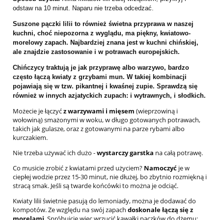
odstaw na 10 minut. Naparu nie trzeba odcedzać.
Suszone pączki lilii to również świetna przyprawa w naszej
kuchni, choć niepozorna z wyglądu, ma piękny, kwiatowo-
morelowy zapach. Najbardziej znana jest w kuchni chińskiej,
ale znajdzie zastosowanie i w potrawach europejskich.
Chińczycy traktują je jak
przyprawę albo warzywo
, bardzo
często łączą kwiaty z grzybami mun. W takiej kombinacji
pojawiają się w tzw. pikantnej i kwaśnej zupie. Sprawdzą się
również w innych azjatyckich zupach: i wytrawnych, i słodkich.
Możecie je łączyć
z warzywami i mięsem
(wieprzowiną i
wołowiną) smażonymi w woku, w długo gotowanych potrawach,
takich jak gulasze, oraz z gotowanymi na parze rybami albo
kurczakiem.
Nie trzeba używać ich dużo -
wystarczy garstka
na całą potrawę.
Co musicie zrobić z kwiatami przed użyciem?
Namoczyć
je w
ciepłej wodzie przez 15-30 minut, nie dłużej, bo zbytnio rozmiękną i
stracą smak. Jeśli są twarde końcówki to można je odciąć.
Kwiaty lilii świetnie pasują do lemoniady, można je dodawać do
kompotów. Ze względu na swój zapach
doskonale łączą się z
morelami
. Spróbujcie więc wrzucić kawałki pączków do dżemu: