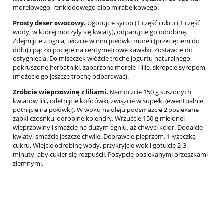
morelowego, renklodowego albo mirabelkowego.
Prosty deser owocowy.
Ugotujcie syrop (1 część cukru i 1 część
wody, w której moczyły się kwiaty), odparujcie go odrobinę.
Zdejmijcie z ognia, ułóżcie w nim połówki moreli (przecięciem do
dołu) i pączki pocięte na centymetrowe kawałki. Zostawcie do
ostygnięcia. Do miseczek włóżcie trochę jogurtu naturalnego,
pokruszone herbatniki, zaparzone morele i lilie, skropcie syropem
(możecie go jeszcze trochę odparować).
Zróbcie wieprzowinę z liliami.
Namoczcie 150 g suszonych
kwiatów lilii, odetnijcie końcówki, zwiążcie w supełki (ewentualnie
potnijcie na połówki). W woku na oleju podsmażcie 2 posiekane
ząbki czosnku, odrobinę kolendry. Wrzućcie 150 g mielonej
wieprzowiny i smażcie na dużym ogniu, aż chwyci kolor. Dodajcie
kwiaty, smażcie jeszcze chwilę. Doprawcie pieprzem, 1 łyżeczką
cukru. Wlejcie odrobinę wody, przykryjcie wok i gotujcie 2-3
minuty, aby cukier się rozpuścił. Posypcie posiekanymi orzeszkami
ziemnymi.