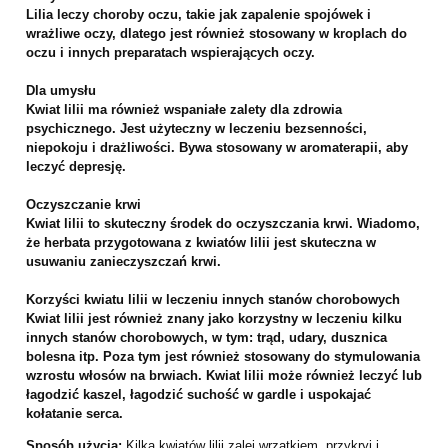
Lilia leczy choroby oczu, takie jak zapalenie spojówek i
wrażliwe oczy, dlatego jest również stosowany w kroplach do
oczu i innych preparatach wspierających oczy.
Dla umysłu
Kwiat lilii ma również wspaniałe zalety dla zdrowia
psychicznego. Jest użyteczny w leczeniu bezsenności,
niepokoju i drażliwości. Bywa stosowany w aromaterapii, aby
leczyć depresję.
Oczyszczanie krwi
Kwiat lilii to skuteczny środek do oczyszczania krwi. Wiadomo,
że herbata przygotowana z kwiatów lilii jest skuteczna w
usuwaniu zanieczyszczań krwi.
Korzyści kwiatu lilii w leczeniu innych stanów chorobowych
Kwiat lilii jest również znany jako korzystny w leczeniu kilku
innych stanów chorobowych, w tym: trąd, udary, dusznica
bolesna itp. Poza tym jest również stosowany do stymulowania
wzrostu włosów na brwiach. Kwiat lilii może również leczyć lub
łagodzić kaszel, łagodzić suchość w gardle i uspokajać
kołatanie serca.
Sposób użycia:
Kilka kwiatów lilii zalej wrzątkiem, przykryj i