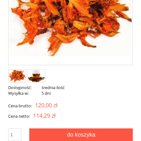
Dostępność:
średnia ilość
Wysyłka w:
5 dni
120,00 zł
Cena brutto:
114,29 zł
Cena netto:
do koszyka