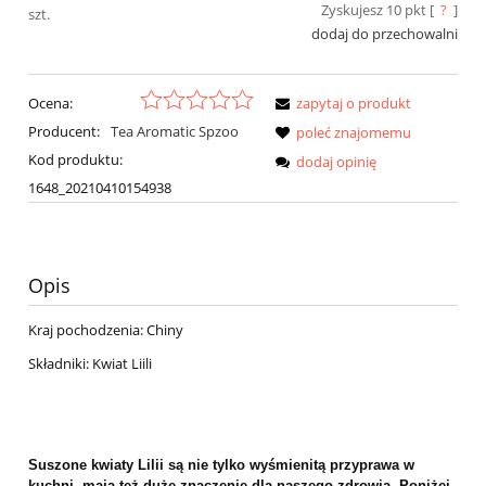
Zyskujesz
10
pkt [
?
]
szt.
dodaj do przechowalni
Ocena:
zapytaj o produkt
Producent:
Tea Aromatic Spzoo
poleć znajomemu
Kod produktu:
dodaj opinię
1648_20210410154938
Opis
Kraj pochodzenia: Chiny
Składniki: Kwiat Liili
Suszone kwiaty Lilii są nie tylko wyśmienitą przyprawa w
kuchni, mają też duże znaczenie dla naszego zdrowia. Poniżej