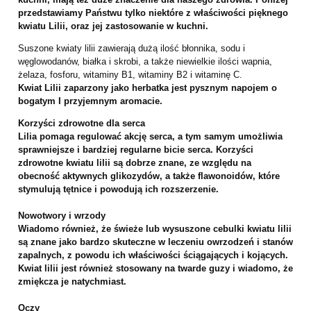
przedstawiamy Państwu tylko niektóre z właściwości pięknego
kwiatu Lilii, oraz jej zastosowanie w kuchni.
Suszone kwiaty lilii zawierają dużą ilość błonnika, sodu i
węglowodanów, białka i skrobi, a także niewielkie ilości wapnia,
żelaza, fosforu, witaminy B1, witaminy B2 i witaminę C.
Kwiat Lilii zaparzony jako herbatka jest pysznym napojem o
bogatym I przyjemnym aromacie.
Korzyści zdrowotne dla serca
Lilia pomaga regulować akcję serca, a tym samym umożliwia
sprawniejsze i bardziej regularne bicie serca. Korzyści
zdrowotne kwiatu lilii są dobrze znane, ze względu na
obecność aktywnych glikozydów, a także flawonoidów, które
stymulują tętnice i powodują ich rozszerzenie.
Nowotwory i wrzody
Wiadomo również, że świeże lub wysuszone cebulki kwiatu lilii
są znane jako bardzo skuteczne w leczeniu owrzodzeń i stanów
zapalnych, z powodu ich właściwości ściągających i kojących.
Kwiat lilii jest również stosowany na twarde guzy i wiadomo, że
zmiękcza je natychmiast.
Oczy