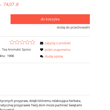
74,07 zł
:
do koszyka
.
dodaj do przechowalni
zapytaj o produkt
:
Tea Aromatic Spzoo
poleć znajomemu
ktu:
1906
dodaj opinię
tycznych przypraw, dzięki któremu relaksująca herbata,
 aromatycznej przyprawie Twój dom może pachnieć świętami
óbuj sama!