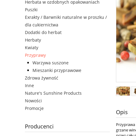
Herbata w ozdobnych opakowaniach
Puszki
Exrakty / Barwniki naturalne w proszku /
dla cukiernictwa
Dodatki do herbat
Herbaty
Kwiaty
Przyprawy
Warzywa suszone
Mieszanki przyprawowe
Zdrowa żywność
Inne
Nature's Sunshine Products
Nowości
Promocje
Opis
Przyprawa 
Producenci
grzane win
przez cały