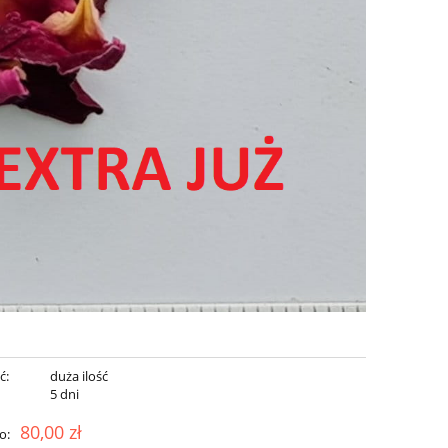
ć:
duża ilość
:
5 dni
80,00 zł
o: