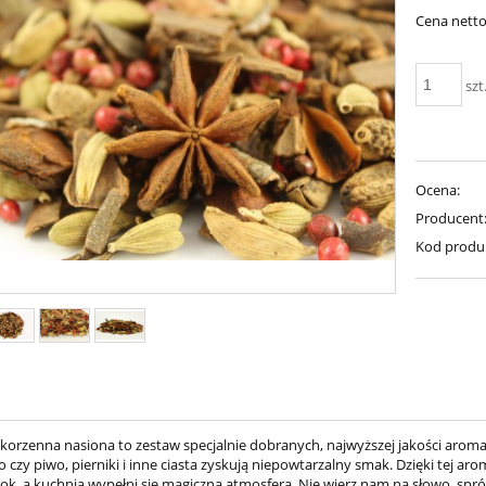
Cena netto
szt
Ocena:
Producent
Kod produ
korzenna nasiona to zestaw specjalnie dobranych, najwyższej jakości aroma
o czy piwo, pierniki i inne ciasta zyskują niepowtarzalny smak. Dzięki tej
 rok, a kuchnia wypełni się magiczną atmosferą. Nie wierz nam na słowo, spr