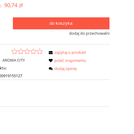
90,74 zł
:
do koszyka
.
dodaj do przechowalni
zapytaj o produkt
:
AROMA CITY
poleć znajomemu
ktu:
dodaj opinię
20919155127