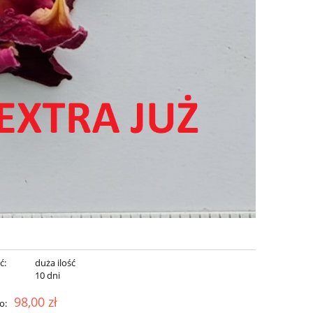
ć:
duża ilość
:
10 dni
98,00 zł
o: