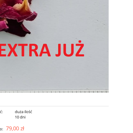
ć:
duża ilość
:
10 dni
79,00 zł
o: