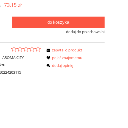
73,15 zł
:
do koszyka
.
dodaj do przechowalni
zapytaj o produkt
:
AROMA CITY
poleć znajomemu
ktu:
dodaj opinię
60224203115