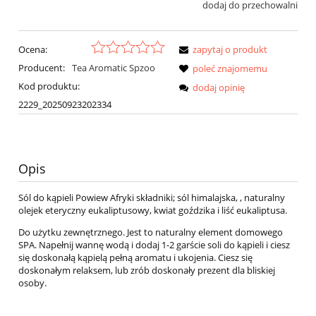
dodaj do przechowalni
Ocena:
zapytaj o produkt
Producent:
Tea Aromatic Spzoo
poleć znajomemu
Kod produktu:
dodaj opinię
2229_20250923202334
Opis
Sól do kąpieli Powiew Afryki składniki; sól himalajska, , naturalny
olejek eteryczny eukaliptusowy, kwiat goździka i liść eukaliptusa.
Do użytku zewnętrznego. Jest to naturalny element domowego
SPA. Napełnij wannę wodą i dodaj 1-2 garście soli do kąpieli i ciesz
się doskonałą kąpielą pełną aromatu i ukojenia. Ciesz się
doskonałym relaksem, lub zrób doskonały prezent dla bliskiej
osoby.