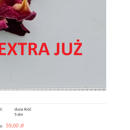
ć:
duża ilość
:
5 dni
59,00 zł
o: