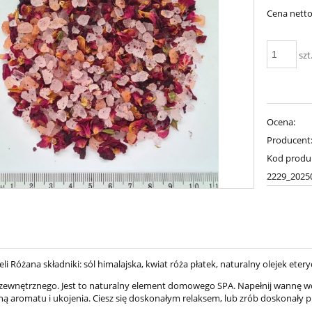
Cena netto
szt
Ocena:
Producent
Kod produ
2229_2025
eli Różana składniki: sól himalajska, kwiat róża płatek, naturalny olejek eter
zewnętrznego. Jest to naturalny element domowego SPA. Napełnij wannę wodą i
ną aromatu i ukojenia. Ciesz się doskonałym relaksem, lub zrób doskonały pr