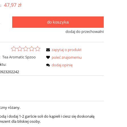
47,97 zł
:
do koszyka
.
dodaj do przechowalni
zapytaj o produkt
:
Tea Aromatic Spzoo
poleć znajomemu
ktu:
dodaj opinię
0923202242
yczny różany.
 dodaj 1-2 garście soli do kąpieli i ciesz się doskonałą
ezent dla bliskiej osoby.