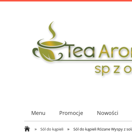
Menu
Promocje
Nowości
»
»
Sól do kąpieli
Sól do kąpieli Różane Wyspy z so