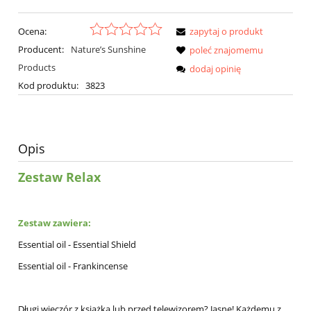
Ocena:
zapytaj o produkt
Producent:
Nature’s Sunshine
poleć znajomemu
Products
dodaj opinię
Kod produktu:
3823
Opis
Zestaw Relax
Zestaw zawiera:
Essential oil - Essential Shield
Essential oil - Frankincense
Długi wieczór z książką lub przed telewizorem? Jasne! Każdemu z