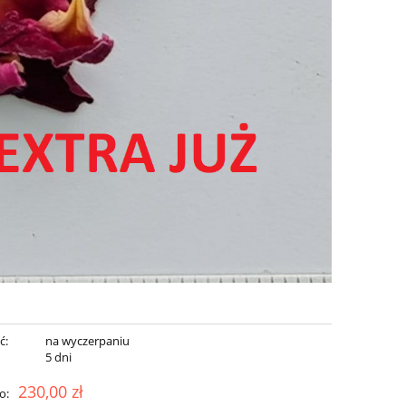
ć:
na wyczerpaniu
:
5 dni
230,00 zł
o: