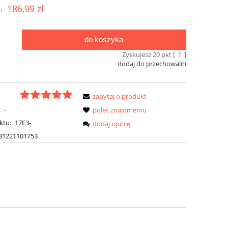
186,99 zł
:
do koszyka
.
Zyskujesz
20
pkt [
?
]
dodaj do przechowalni
zapytaj o produkt
:
-
poleć znajomemu
ktu:
17E3-
dodaj opinię
31221101753